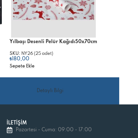
Yılbaşı Desenli Pelür Kağıdı50x70cm
Yılbaşı Desenl
(siyah pelür)
SKU:
NY26 (25 adet)
₺
180,00
SKU:
ID36-B (25
₺
180,00
Sepete Ekle
Sepete Ekle
Detaylı Bilgi
İLETİŞİM
Pazartesi - Cuma: 09:00 - 17:00