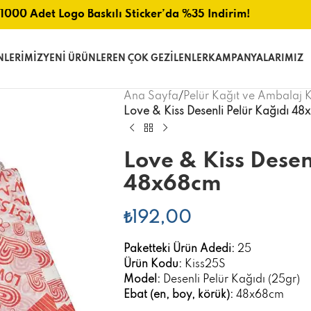
1000 Adet Logo Baskılı Sticker’da %35 İndirim!
NLERIMIZ
YENI ÜRÜNLER
EN ÇOK GEZILENLER
KAMPANYALARIMIZ
Ana Sayfa
/
Pelür Kağıt ve Ambalaj K
Love & Kiss Desenli Pelür Kağıdı 4
Love & Kiss Desen
48x68cm
₺
192,00
Paketteki Ürün Adedi:
25
Ürün Kodu:
Kiss25S
Model:
Desenli Pelür Kağıdı (25gr)
Ebat (en, boy, körük):
48x68cm