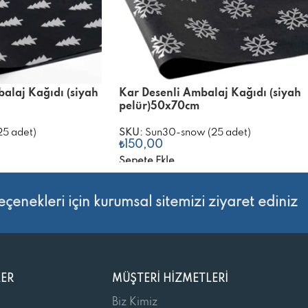
alaj Kağıdı (siyah
Kar Desenli Ambalaj Kağıdı (siyah
pelür)50x70cm
25 adet)
SKU:
Sun30-snow (25 adet)
₺
150,00
Sepete Ekle
eçenekleri için kurumsal sitemizi ziyaret ediniz
LER
MÜŞTERI HIZMETLERI
Biz Kimiz