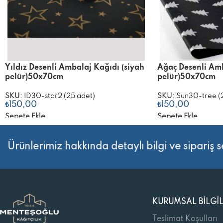
Yıldız Desenli Ambalaj Kağıdı (siyah
Ağaç Desenli Amb
pelür)50x70cm
pelür)50x70cm
SKU:
ID30-star2 (25 adet)
SKU:
Sun30-tree (
₺
150,00
₺
150,00
Sepete Ekle
Sepete Ekle
Ürünlerimiz hakkında detaylı bilgi ve sipariş s
KURUMSAL BILGI
Teslimat Koşulları