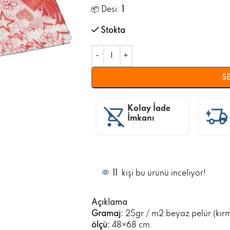
📦 Desi:
1
Stokta
SE
Kolay İade
İmkanı
11
kişi bu ürünü inceliyor!
Açıklama
Gramaj:
25gr / m2 beyaz pelür (kırmı
ölçü:
48×68 cm.