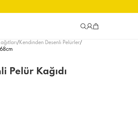
ağıtları
/
Kendinden Desenli Pelürler
/
8x68cm
li Pelür Kağıdı