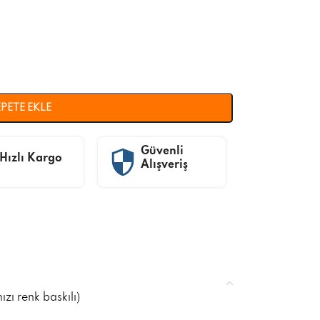
PETE EKLE
Güvenli
Hızlı Kargo
Alışveriş
zı renk baskılı)