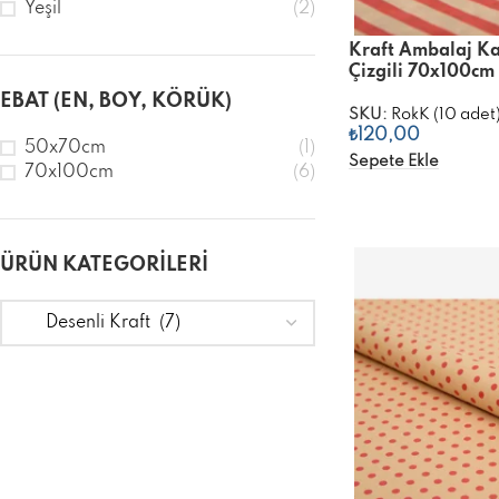
Yeşil
(2)
Kraft Ambalaj Ka
Çizgili 70x100cm
EBAT (EN, BOY, KÖRÜK)
SKU:
RokK (10 adet
₺
120,00
50x70cm
(1)
Sepete Ekle
70x100cm
(6)
ÜRÜN KATEGORILERI