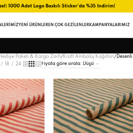
el: 1000 Adet Logo Baskılı Sticker’da %35 İndirim!
NLERIMIZ
YENI ÜRÜNLER
EN ÇOK GEZILENLER
KAMPANYALARIMIZ
Hediye Paketi & Kargo Zarfı
/
Kraft Ambalaj Kağıtları
/
Desenli
18
24