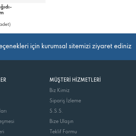
ğıdı-
cm
adet)
eçenekleri için kurumsal sitemizi ziyaret ediniz
LER
MÜŞTERI HIZMETLERI
Biz Kimiz
Sipariş İzleme
arı
S.S.S.
leşmesi
Bize Ulaşın
ri
Teklif Formu