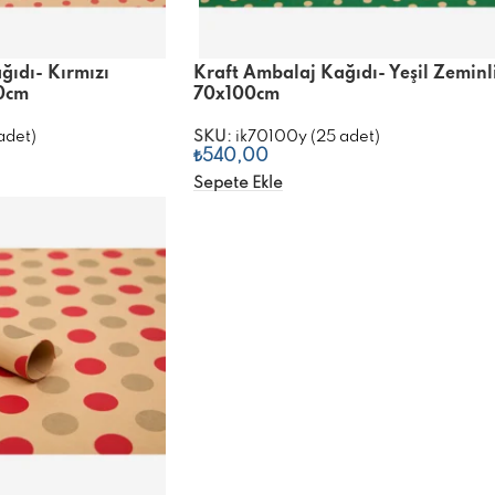
ğıdı- Kırmızı
Kraft Ambalaj Kağıdı- Yeşil Zeminl
00cm
70x100cm
adet)
SKU:
ik70100y (25 adet)
₺
540,00
Sepete Ekle