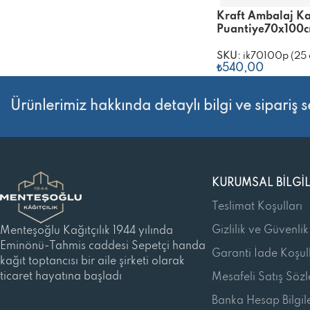
Kraft Ambalaj Ka
Puantiye70x100
SKU:
ik70100p (25 
₺
540,00
Sepete Ekle
Ürünlerimiz hakkında detaylı bilgi ve sipariş s
KURUMSAL BILGI
Teslimat Koşulları
Gizlilik ve Güvenlik
Menteşoğlu Kağıtçılık 1944 yılında
Eminönü-Tahmis caddesi Sepetçi handa
Garanti İade Koşull
kağıt toptancısı bir aile şirketi olarak
ticaret hayatına başladı
Mesafeli Satış Söz
Banka Hesap Bilgile