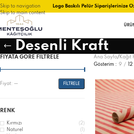
Skip to navigation
Logo Baskılı Pelür Siparişlerinize Öz
Skip to main content
ÜRÜ
Desenli Kraft
FIYATA GÖRE FILTRELE
Ana Sayfa
/
Kağıt 
Gösterim
9
12
Fiyat:
—
FILTRELE
RENK
Kırmızı
(2)
Naturel
(1)