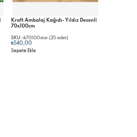
i
Kraft Ambalaj Kağıdı- Yıldız Desenli
70x100cm
SKU:
ik70100star (25 adet)
₺
540,00
Sepete Ekle