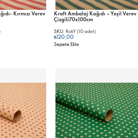
ğıdı- Kırmızı Verev
Kraft Ambalaj Kağıdı – Yeşil Verev
Çizgili70x100cm
)
SKU:
RokY (10 adet)
₺
120,00
Sepete Ekle