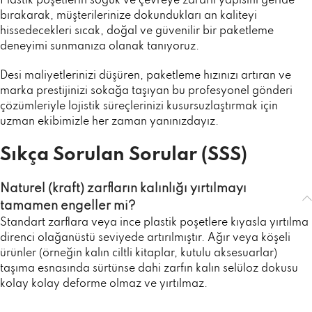
Plastik poşetlerin soğuk ve çevreye zararlı yapısını geride
bırakarak, müşterilerinize dokundukları an kaliteyi
hissedecekleri sıcak, doğal ve güvenilir bir paketleme
deneyimi sunmanıza olanak tanıyoruz.
Desi maliyetlerinizi düşüren, paketleme hızınızı artıran ve
marka prestijinizi sokağa taşıyan bu profesyonel gönderi
çözümleriyle lojistik süreçlerinizi kusursuzlaştırmak için
uzman ekibimizle her zaman yanınızdayız.
Sıkça Sorulan Sorular (SSS)
Naturel (kraft) zarfların kalınlığı yırtılmayı
tamamen engeller mi?
Standart zarflara veya ince plastik poşetlere kıyasla yırtılma
direnci olağanüstü seviyede artırılmıştır. Ağır veya köşeli
ürünler (örneğin kalın ciltli kitaplar, kutulu aksesuarlar)
taşıma esnasında sürtünse dahi zarfın kalın selüloz dokusu
kolay kolay deforme olmaz ve yırtılmaz.