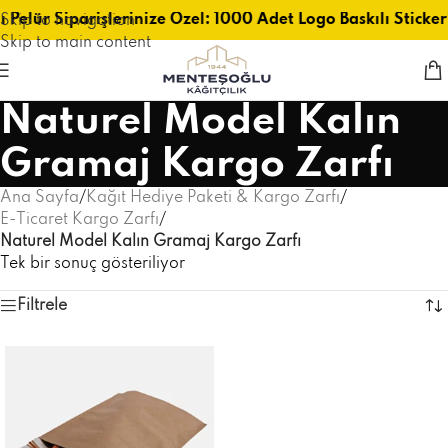
 Pelür Siparişlerinize Özel: 1000 Adet Logo Baskılı Sticker
Skip to navigation
Skip to main content
Naturel Model Kalın
Gramaj Kargo Zarfı
Ana Sayfa
/
Kağıt Hediye Paketi & Kargo Zarfı
/
E-Ticaret Kargo Zarfı
/
Naturel Model Kalın Gramaj Kargo Zarfı
Tek bir sonuç gösteriliyor
Filtrele