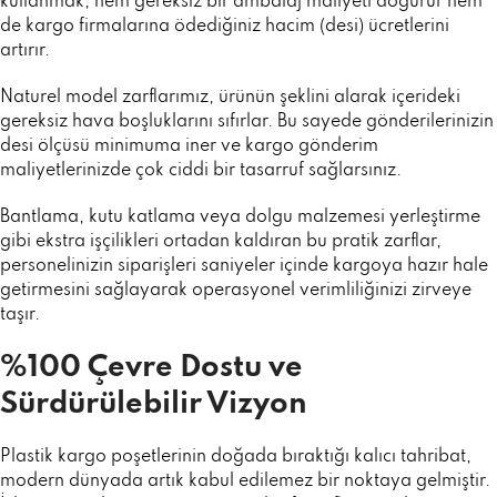
kullanmak, hem gereksiz bir ambalaj maliyeti doğurur hem
de kargo firmalarına ödediğiniz hacim (desi) ücretlerini
artırır.
Naturel model zarflarımız, ürünün şeklini alarak içerideki
gereksiz hava boşluklarını sıfırlar. Bu sayede gönderilerinizin
desi ölçüsü minimuma iner ve kargo gönderim
maliyetlerinizde çok ciddi bir tasarruf sağlarsınız.
Bantlama, kutu katlama veya dolgu malzemesi yerleştirme
gibi ekstra işçilikleri ortadan kaldıran bu pratik zarflar,
personelinizin siparişleri saniyeler içinde kargoya hazır hale
getirmesini sağlayarak operasyonel verimliliğinizi zirveye
taşır.
%100 Çevre Dostu ve
Sürdürülebilir Vizyon
Plastik kargo poşetlerinin doğada bıraktığı kalıcı tahribat,
modern dünyada artık kabul edilemez bir noktaya gelmiştir.