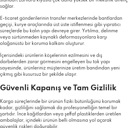
standart zarflara kıyasla çok daha yüksek bir mekanik direnç
sağlar.
E-ticaret gönderilerinin transfer merkezlerinde bantlardan
geçişi, kurye araçlarında üst üste istiflenmesi gibi yıpratıcı
süreçlerde bu kalın yapı devreye girer. Yırtılma, delinme
veya sürtünmeden kaynaklı deformasyonlara karşı
olağanüstü bir koruma kalkanı oluşturur.
İçerisindeki ürünlerin köşelerinin ezilmesini ve dış
darbelerden zarar görmesini engelleyen bu tok yapı
sayesinde, ürünleriniz müşterinize üretim bandından yeni
çıkmış gibi kusursuz bir şekilde ulaşır.
Güvenli Kapanış ve Tam Gizlilik
Kargo süreçlerinde bir ürünün fiziki bütünlüğünü korumak
kadar, gizliliğini sağlamak da profesyonelliğin temel bir
şartıdır. İnce kağıtlardan veya şeffaf plastiklerden üretilen
ambalajlar, içindeki ürünün belli olmasına yol açarak
güvenlik riskleri doğurabilir.