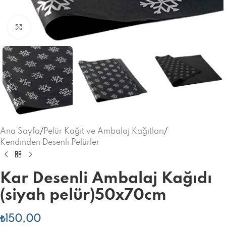
Büyütmek için tıklayınız
Ana Sayfa
/
Pelür Kağıt ve Ambalaj Kağıtları
/
Kendinden Desenli Pelürler
Kar Desenli Ambalaj Kağıdı
(siyah pelür)50x70cm
₺
150,00