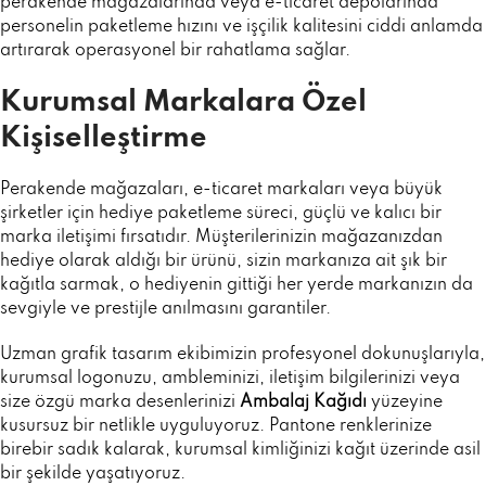
perakende mağazalarında veya e-ticaret depolarında
personelin paketleme hızını ve işçilik kalitesini ciddi anlamda
artırarak operasyonel bir rahatlama sağlar.
Kurumsal Markalara Özel
Kişiselleştirme
Perakende mağazaları, e-ticaret markaları veya büyük
şirketler için hediye paketleme süreci, güçlü ve kalıcı bir
marka iletişimi fırsatıdır. Müşterilerinizin mağazanızdan
hediye olarak aldığı bir ürünü, sizin markanıza ait şık bir
kağıtla sarmak, o hediyenin gittiği her yerde markanızın da
sevgiyle ve prestijle anılmasını garantiler.
Uzman grafik tasarım ekibimizin profesyonel dokunuşlarıyla,
kurumsal logonuzu, ambleminizi, iletişim bilgilerinizi veya
size özgü marka desenlerinizi
Ambalaj Kağıdı
yüzeyine
kusursuz bir netlikle uyguluyoruz. Pantone renklerinize
birebir sadık kalarak, kurumsal kimliğinizi kağıt üzerinde asil
bir şekilde yaşatıyoruz.