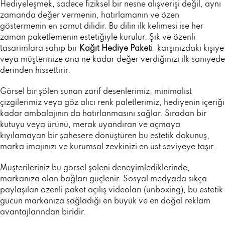
Hediyeleşmek, sadece fiziksel bir nesne alışverişi değil, aynı
zamanda değer vermenin, hatırlamanın ve özen
göstermenin en somut dilidir. Bu dilin ilk kelimesi ise her
zaman paketlemenin estetiğiyle kurulur. Şık ve özenli
tasarımlara sahip bir
Kağıt Hediye Paketi
, karşınızdaki kişiye
veya müşterinize ona ne kadar değer verdiğinizi ilk saniyede
derinden hissettirir.
Görsel bir şölen sunan zarif desenlerimiz, minimalist
çizgilerimiz veya göz alıcı renk paletlerimiz, hediyenin içeriği
kadar ambalajının da hatırlanmasını sağlar. Sıradan bir
kutuyu veya ürünü, merak uyandıran ve açmaya
kıyılamayan bir şahesere dönüştüren bu estetik dokunuş,
marka imajınızı ve kurumsal zevkinizi en üst seviyeye taşır.
Müşterileriniz bu görsel şöleni deneyimlediklerinde,
markanıza olan bağları güçlenir. Sosyal medyada sıkça
paylaşılan özenli paket açılış videoları (unboxing), bu estetik
gücün markanıza sağladığı en büyük ve en doğal reklam
avantajlarından biridir.