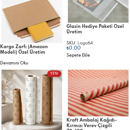
Glasin Hediye Paketi Özel
Üretim
SKU:
Logo64
Kargo Zarfı (Amazon
₺
0,00
Modeli) Özel Üretim
Sepete Ekle
Devamını Oku
YENİ
Kraft Ambalaj Kağıdı-
Kırmızı Verev Çizgili