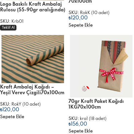
70x100cm
Logo Baskılı Kraft Ambalaj
Rulosu (55-90gr aralığında)
SKU:
RokK (10 adet)
₺
120,00
SKU:
Krb01
Sepete Ekle
Teklif Al
Kraft Ambalaj Kağıdı –
Yeşil Verev Çizgili70x100cm
70gr Kraft Paket Kağıdı
SKU:
RokY (10 adet)
1KG70x100cm
₺
120,00
Sepete Ekle
SKU:
kra1 (18 adet)
₺
156,00
Sepete Ekle