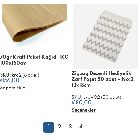
70gr Kraft Paket Kağıdı 1KG
100x150cm
Zigzag Desenli Hediyelik
SKU:
kra2 (8 adet)
Zarf Poşet 50 adet – No:2
₺
156,00
13x18cm
Sepete Ekle
SKU:
skpV02 (50 adet)
₺
180,00
Seçenekler
1
2
3
4
→