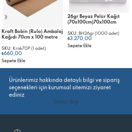
26gr Beyaz Pelür Kağıt
(70x100cm)70x100cm
Kraft Bobin (Rulo) Ambalaj
SKU:
BH26gr (1000 adet)
Kağıdı 70cm x 100 metre
₺
3.270,00
Sepete Ekle
SKU:
Krak70P (1 adet)
₺
660,00
Sepete Ekle
Ürünlerimiz hakkında detaylı bilgi ve sipariş
seçenekleri için kurumsal sitemizi ziyaret
ediniz
Detaylı Bilgi