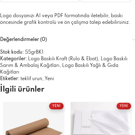
Logo dosyanızı AI veya PDF formatında iletebilir, baskı
öncesinde grafik kontrolü ve ön çalışma talep edebilirsiniz.
Değerlendirmeler (0)
Stok kodu:
55grBK1
Kategoriler:
Logo Baskılı Kraft (Rulo & Ebat)
,
Logo Baskılı
Sarım & Ambalaj Kağıtları
,
Logo Baskılı Yağlı & Gıda
Kağıtları
Etiketler:
teklif urun
,
Yeni
İlgili ürünler
YENİ
YENİ