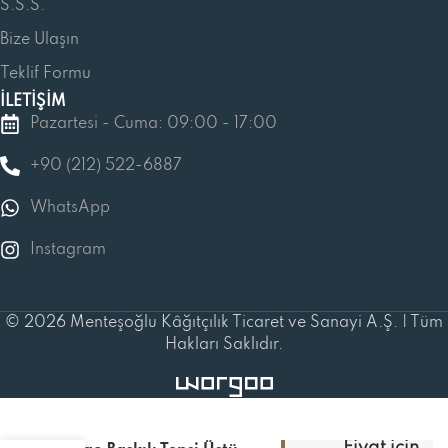
S.S.S.
Bize Ulaşın
Teklif Formu
İLETİŞİM
Pazartesi - Cuma: 09:00 - 17:00
+90 (212) 522-6887
WhatsApp
Instagram
© 2026 Menteşoğlu Kâğıtçılık Ticaret ve Sanayi A.Ş. | Tüm
Hakları Saklıdır.