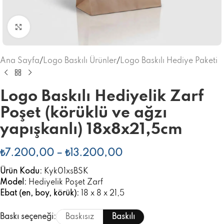
Büyütmek için tıklayınız
Ana Sayfa
/
Logo Baskılı Ürünler
/
Logo Baskılı Hediye Paketi
Logo Baskılı Hediyelik Zarf
Poşet (körüklü ve ağzı
yapışkanlı) 18x8x21,5cm
₺
7.200,00
–
₺
13.200,00
Ürün Kodu:
Kyk01xsBSK
Model:
Hediyelik Poşet Zarf
Ebat (en, boy, körük):
18 x 8 x 21,5
Baskı seçeneği:
Baskısız
Baskılı