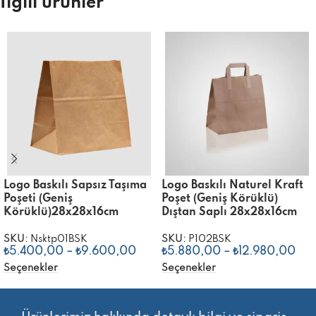
İlgili ürünler
Logo Baskılı Sapsız Taşıma
Logo Baskılı Naturel Kraft
Poşeti (Geniş
Poşet (Geniş Körüklü)
Körüklü)28x28x16cm
Dıştan Saplı 28x28x16cm
SKU:
Nsktp01BSK
SKU:
P102BSK
₺
5.400,00
–
₺
9.600,00
₺
5.880,00
–
₺
12.980,00
Seçenekler
Seçenekler