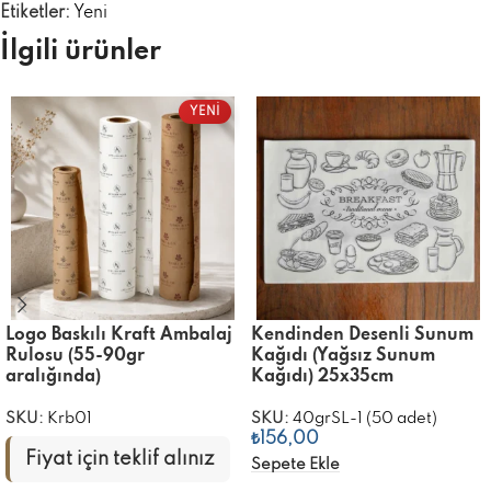
Etiketler:
Yeni
İlgili ürünler
YENİ
Logo Baskılı Kraft Ambalaj
Kendinden Desenli Sunum
Rulosu (55-90gr
Kağıdı (Yağsız Sunum
aralığında)
Kağıdı) 25x35cm
SKU:
Krb01
SKU:
40grSL-1 (50 adet)
₺
156,00
Fiyat için teklif alınız
Sepete Ekle